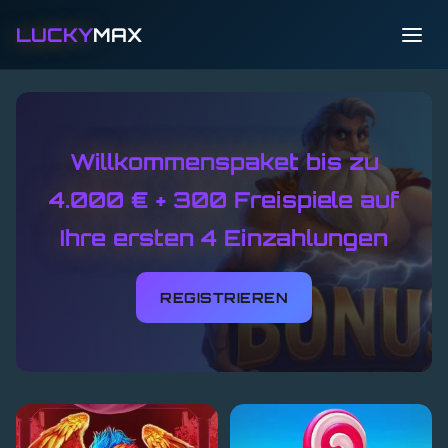
LUCKY
MAX
Willkommenspaket bis zu
4.000 € + 300 Freispiele auf
Ihre ersten 4 Einzahlungen
REGISTRIEREN