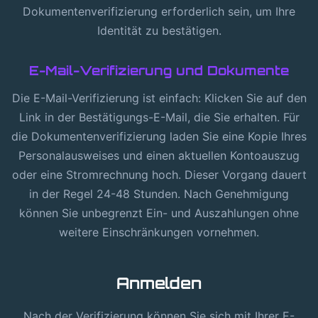
Dokumentenverifizierung erforderlich sein, um Ihre
Identität zu bestätigen.
E-Mail-Verifizierung und Dokumente
Die E-Mail-Verifizierung ist einfach: Klicken Sie auf den
Link in der Bestätigungs-E-Mail, die Sie erhalten. Für
die Dokumentenverifizierung laden Sie eine Kopie Ihres
Personalausweises und einen aktuellen Kontoauszug
oder eine Stromrechnung hoch. Dieser Vorgang dauert
in der Regel 24-48 Stunden. Nach Genehmigung
können Sie unbegrenzt Ein- und Auszahlungen ohne
weitere Einschränkungen vornehmen.
Anmelden
Nach der Verifizierung können Sie sich mit Ihrer E-