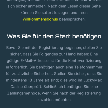
sich sicher anmelden. Nach dem Lesen dieser Seite
können Sie sofort loslegen und Ihren
Willkommensbonus
beanspruchen.
Was Sie für den Start benötigen
Bevor Sie mit der Registrierung beginnen, stellen Sie
sicher, dass Sie Folgendes zur Hand haben: Eine
gültige E-Mail-Adresse ist für die Kontoverifizierung
erforderlich. Sie benötigen auch eine Telefonnummer
für zusätzliche Sicherheit. Stellen Sie sicher, dass Sie
mindestens 18 Jahre alt sind; dies wird im LuckyMax
Casino überprüft. Schließlich benötigen Sie eine
Zahlungsmethode, wenn Sie nach der Registrierung
einzahlen möchten.