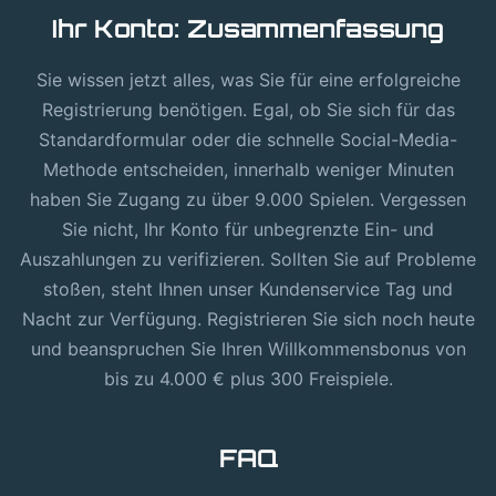
Ihr Konto: Zusammenfassung
Sie wissen jetzt alles, was Sie für eine erfolgreiche
Registrierung benötigen. Egal, ob Sie sich für das
Standardformular oder die schnelle Social-Media-
Methode entscheiden, innerhalb weniger Minuten
haben Sie Zugang zu über 9.000 Spielen. Vergessen
Sie nicht, Ihr Konto für unbegrenzte Ein- und
Auszahlungen zu verifizieren. Sollten Sie auf Probleme
stoßen, steht Ihnen unser Kundenservice Tag und
Nacht zur Verfügung. Registrieren Sie sich noch heute
und beanspruchen Sie Ihren Willkommensbonus von
bis zu 4.000 € plus 300 Freispiele.
FAQ