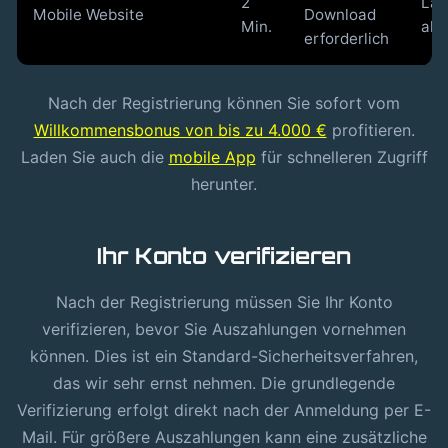
2
Lan
Mobile Website
Download
Min.
als
erforderlich
Nach der Registrierung können Sie sofort vom
Willkommensbonus von bis zu 4.000 €
profitieren.
Laden Sie auch die
mobile App
für schnelleren Zugriff
herunter.
Ihr Konto verifizieren
Nach der Registrierung müssen Sie Ihr Konto
verifizieren, bevor Sie Auszahlungen vornehmen
können. Dies ist ein Standard-Sicherheitsverfahren,
das wir sehr ernst nehmen. Die grundlegende
Verifizierung erfolgt direkt nach der Anmeldung per E-
Mail. Für größere Auszahlungen kann eine zusätzliche