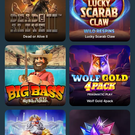
Dead or Alive II
Lucky Scarab Claw
Big Bass Splash
Wolf Gold 4pack