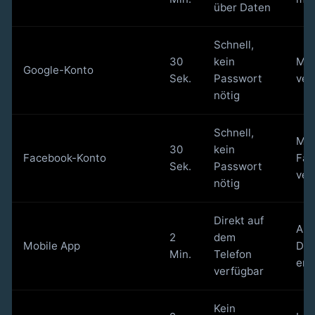
über Daten
Schnell,
30
kein
Mit
Google-Konto
Sek.
Passwort
ver
nötig
Schnell,
Mit
30
kein
Facebook-Konto
Fac
Sek.
Passwort
ver
nötig
Direkt auf
App
2
dem
Mobile App
Dow
Min.
Telefon
erf
verfügbar
Kein