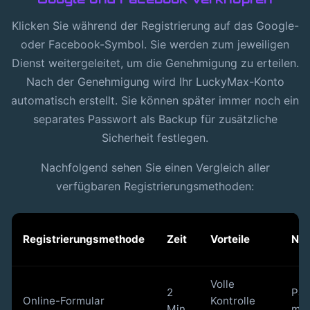
Klicken Sie während der Registrierung auf das Google-
oder Facebook-Symbol. Sie werden zum jeweiligen
Dienst weitergeleitet, um die Genehmigung zu erteilen.
Nach der Genehmigung wird Ihr LuckyMax-Konto
automatisch erstellt. Sie können später immer noch ein
separates Passwort als Backup für zusätzliche
Sicherheit festlegen.
Nachfolgend sehen Sie einen Vergleich aller
verfügbaren Registrierungsmethoden:
Registrierungsmethode
Zeit
Vorteile
Nac
Volle
2
Pas
Online-Formular
Kontrolle
Min.
mer