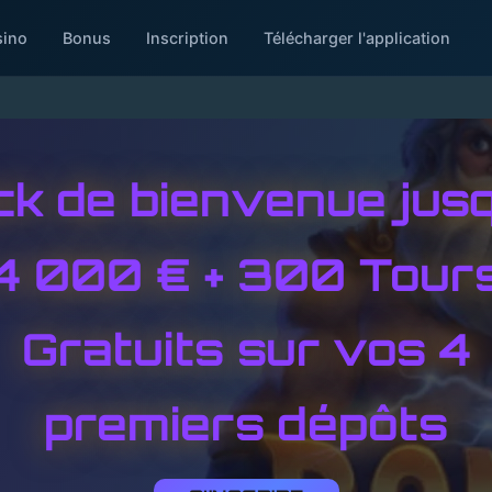
sino
Bonus
Inscription
Télécharger l'application
k de bienvenue jus
4 000 € + 300 Tour
Gratuits sur vos 4
premiers dépôts