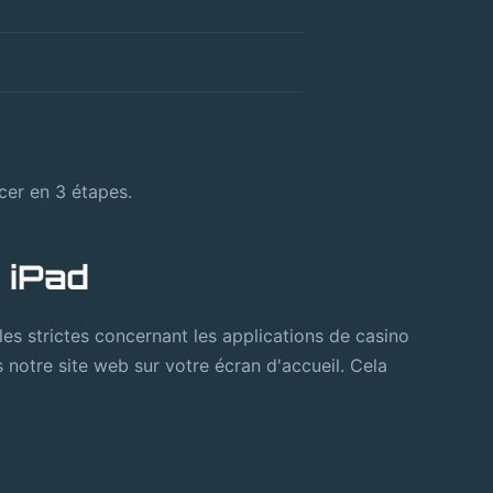
r en 3 étapes.
t iPad
les strictes concernant les applications de casino
notre site web sur votre écran d'accueil. Cela