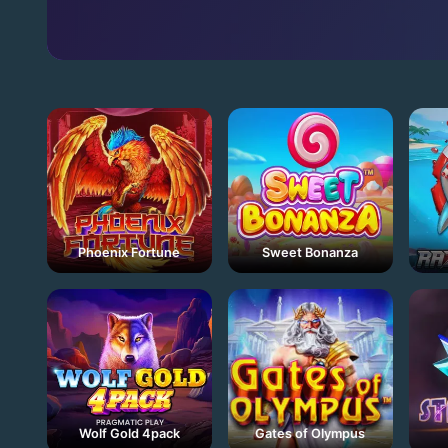
Phoenix Fortune
Sweet Bonanza
Wolf Gold 4pack
Gates of Olympus