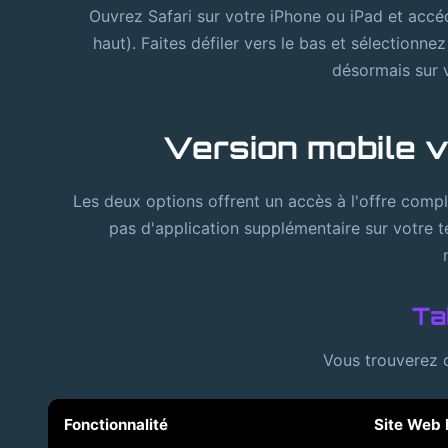
Ouvrez Safari sur votre iPhone ou iPad et accé
haut). Faites défiler vers le bas et sélectionn
désormais sur v
Version mobile vs
Les deux options offrent un accès à l'offre compl
pas d'application supplémentaire sur votre té
Ta
Vous trouverez c
Fonctionnalité
Site Web 