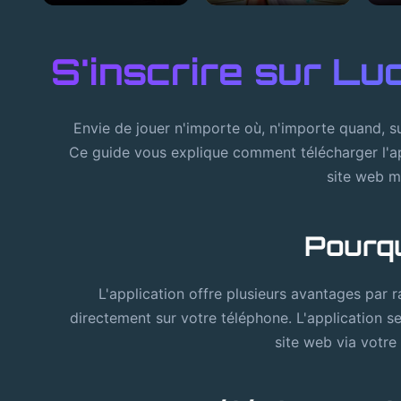
S'inscrire sur L
Envie de jouer n'importe où, n'importe quand, s
Ce guide vous explique comment télécharger l'app
site web m
Pourqu
L'application offre plusieurs avantages par
directement sur votre téléphone. L'application s
site web via votre