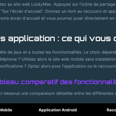
dez au site web LuckyMax. Appuyez sur l'icône de partage e
ez "Sur l'écran d'accueil". Donnez un nom au raccourci et app
otre écran d'accueil et vous pourrez jouer directement en 
 application : ce qui vous
ète de jeux et à toutes les fonctionnalités. Le choix dépe
léphone ? Utilisez alors le site web mobile sans installati
notifications ? Optez alors pour l'application ou le raccourci
bleau comparatif des fonctionnali
i-dessous une comparaison détaillée entre les différentes 
Mobile
Application Android
Racc