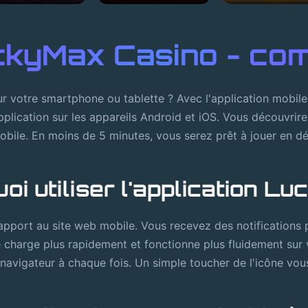
uckyMax Casino - c
ur votre smartphone ou tablette ? Avec l'application mobil
lication sur les appareils Android et iOS. Vous découvrirez 
obile. En moins de 5 minutes, vous serez prêt à jouer en d
oi utiliser l'application L
 rapport au site web mobile. Vous recevez des notification
e charge plus rapidement et fonctionne plus fluidement sur v
 navigateur à chaque fois. Un simple toucher de l'icône vo