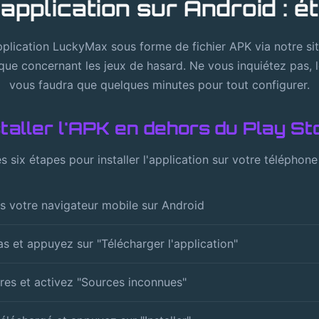
application sur Android : 
pplication LuckyMax sous forme de fichier APK via notre site
que concernant les jeux de hasard. Ne vous inquiétez pas, le
vous faudra que quelques minutes pour tout configurer.
staller l'APK en dehors du Play St
s six étapes pour installer l'application sur votre téléphone
s votre navigateur mobile sur Android
bas et appuyez sur "Télécharger l'application"
res et activez "Sources inconnues"