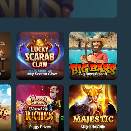
I
Lucky Scarab Claw
Big Bass Splash
Piggy Prizes
Majestic Odin