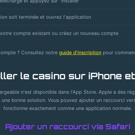
éléchargé et appuyez sur "Installer"
ion soit terminée et ouvrez l'application
otre compte existant ou créez un nouveau compte
compte ? Consultez notre
guide d'inscription
pour commence
ller le casino sur iPhone e
argeable n'est disponible dans l'App Store. Apple a des règ
une bonne solution. Vous pouvez ajouter un raccourci vers 
fonctionne exactement comme une application normale.
Ajouter un raccourci via Safari